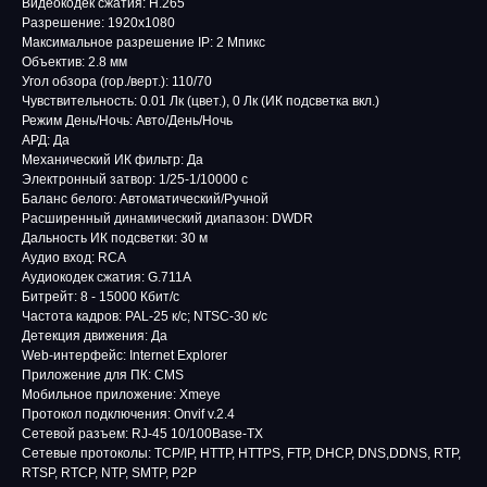
Видеокодек сжатия: H.265
Разрешение: 1920x1080
Максимальное разрешение IP: 2 Мпикс
Объектив: 2.8 мм
Угол обзора (гор./верт.): 110/70
Чувствительность: 0.01 Лк (цвет.), 0 Лк (ИК подсветка вкл.)
Режим День/Ночь: Авто/День/Ночь
АРД: Да
Механический ИК фильтр: Да
Электронный затвор: 1/25-1/10000 с
Баланс белого: Автоматический/Ручной
Расширенный динамический диапазон: DWDR
Дальность ИК подсветки: 30 м
Аудио вход: RCA
Аудиокодек сжатия: G.711A
Битрейт: 8 - 15000 Кбит/с
Частота кадров: PAL-25 к/с; NTSC-30 к/с
Детекция движения: Да
Web-интерфейс: Internet Explorer
Приложение для ПК: CMS
Мобильное приложение: Xmeye
Протокол подключения: Onvif v.2.4
Сетевой разъем: RJ-45 10/100Base-TX
Сетевые протоколы: TCP/IP, HTTP, HTTPS, FTP, DHCP, DNS,DDNS, RTP,
RTSP, RTCP, NTP, SMTP, P2P