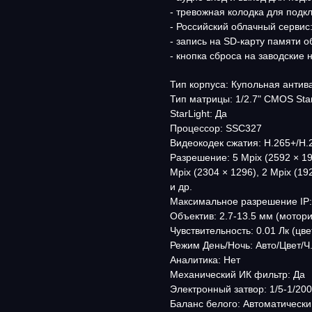
- тревожная колодка для подк
- Российский облачный сервис:
- запись на SD-карту памяти 
- кнопка сброса на заводские 
Тип корпуса: Купольная анти
Тип матрицы: 1/2.7" CMOS Star
StarLight: Да
Процессор: SSC327
Видеокодек сжатия: H.265+/H
Разрешение: 5 Mpix (2592 × 194
Mpix (2304 × 1296), 2 Mpix (192
и др.
Максимальное разрешение IP:
Объектив: 2.7-13.5 мм (мотор
Чувствительность: 0.01 Лк (цвет
Режим День/Ночь: Авто/Цвет/Ч
Аналитика: Нет
Механический ИК фильтр: Да
Электронный затвор: 1/5-1/200
Баланс белого: Автоматически