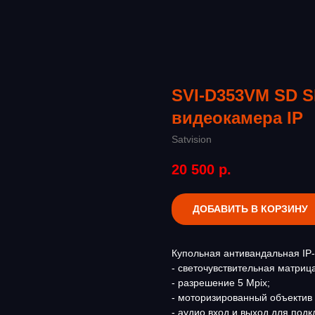
SVI-D353VM SD SL
видеокамера IP
Satvision
20 500
р.
ДОБАВИТЬ В КОРЗИНУ
Купольная антивандальная IP
- светочувствительная матрица 
- разрешение 5 Mpix;
- моторизированный объектив 
- аудио вход и выход для под