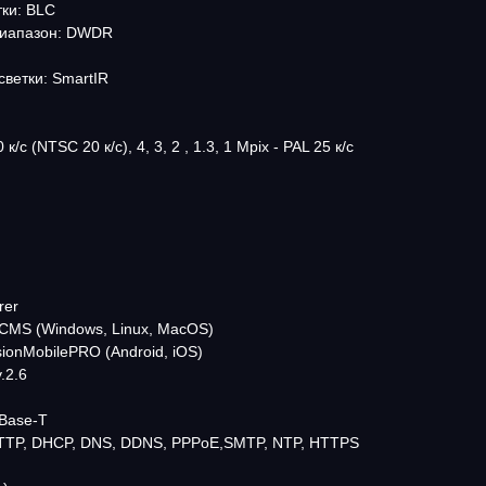
ки: BLC
диапазон: DWDR
ветки: SmartIR
к/с (NTSC 20 к/с), 4, 3, 2 , 1.3, 1 Mpix - PAL 25 к/с
rer
 CMS (Windows, Linux, MacOS)
ionMobilePRO (Android, iOS)
.2.6
0Base-T
HTTP, DHCP, DNS, DDNS, PPPoE,SMTP, NTP, HTTPS