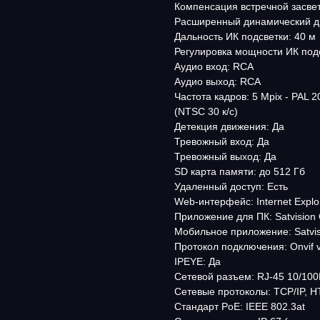
Компенсация встречной засвет
Расширенный динамический 
Дальность ИК подсветки: 40 м
Регулировка мощности ИК подс
Аудио вход: RCA
Аудио выход: RCA
Частота кадров: 5 Mpix - PAL 20 
(NTSC 30 к/с)
Детекция движения: Да
Тревожный вход: Да
Тревожный выход: Да
SD карта памяти: до 512 Гб
Удаленный доступ: Есть
Web-интерфейс: Internet Explo
Приложение для ПК: Satvision
Мобильное приложение: Satvis
Протокол подключения: Onvif v
IPEYE: Да
Сетевой разъем: RJ-45 10/10
Сетевые протоколы: TCP/IP, 
Стандарт PoE: IEEE 802.3at