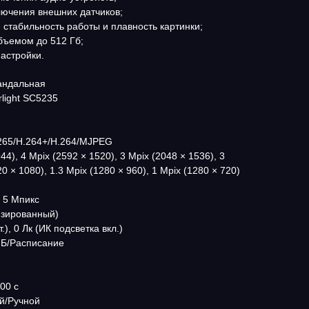
лючения внешних датчиков;
 стабильность работы и плавность картинки;
объемом до 512 Гб;
настройки.
вандальная
light SC5235
.265/H.264+/H.264/MJPEG
4), 4 Mpix (2592 × 1520), 3 Mpix (2048 × 1536), 3
0 × 1080), 1.3 Mpix (1280 × 960), 1 Mpix (1280 × 720)
 5 Мпикс
изированный)
.), 0 Лк (ИК подсветка вкл.)
.Б/Расписание
00 c
й/Ручной