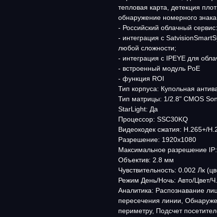
тепловая карта, детекция пло
обнаружение номерного знака,
- Российский облачный сервис:
- интеграция с SatvisionSmar
любой сложности;
- интеграция с IPEYE для обл
- встроенный модуль PoE
- функция ROI
Тип корпуса: Купольная анти
Тип матрицы: 1/2.8" CMOS Son
StarLight: Да
Процессор: SSC30KQ
Видеокодек сжатия: H.265+/H
Разрешение: 1920х1080
Максимальное разрешение IP:
Объектив: 2.8 мм
Чувствительность: 0.002 Лк (цве
Режим День/Ночь: Авто/Цвет/Ч
Аналитика: Распознавание ли
пересечения линии, Обнаруже
периметру, Подсчет посетител