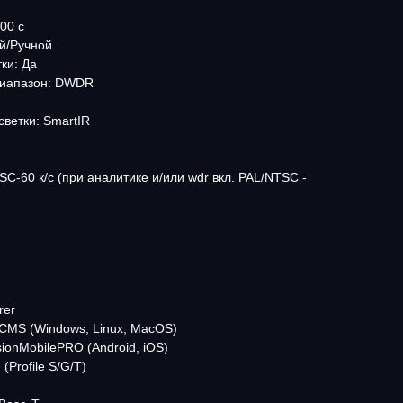
00 c
й/Ручной
ки: Да
диапазон: DWDR
ветки: SmartIR
TSC-60 к/с (при аналитике и/или wdr вкл. PAL/NTSC -
rer
 CMS (Windows, Linux, MacOS)
ionMobilePRO (Android, iOS)
Profile S/G/T)