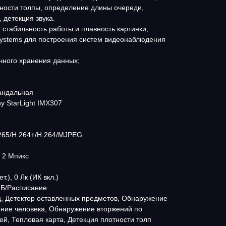
тности толпы, определение длины очереди,
 детекция звука.
 стабильность работы и плавность картинки;
tSystems для построения систем видеонаблюдения
ачного хранения данных;
вандальная
y StarLight IMX307
.265/H.264+/H.264/MJPEG
 2 Мпикс
т.), 0 Лк (ИК вкл.)
.Б/Расписание
ц, Детектор оставленных предметов, Обнаружение
ние человека, Обнаружение вторжений по
ей, Тепловая карта, Детекция плотности толп