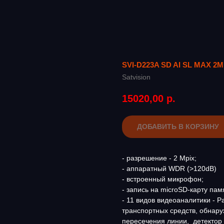
SVI-D223A SD AI SL MAX 2M
Satvision
15020,00
р.
ДОБАВИТЬ В КОРЗИНУ
- разрешение - 2 Mpix;
- аппаратный WDR (>120dB)
- встроенный микрофон;
- запись на microSD-карту па
- 11 видов видеоаналитики - 
транспортных средств, обнар
пересечения линии, детектор 