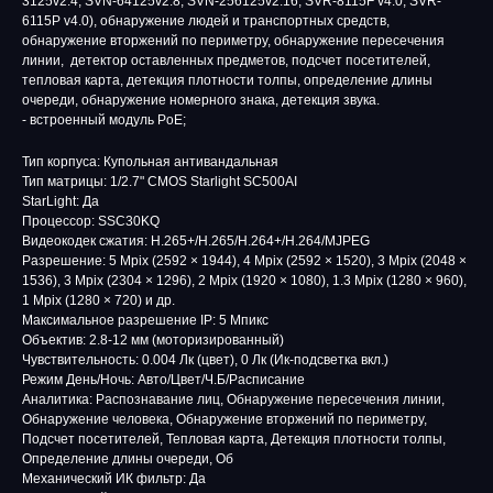
3125v2.4, SVN-64125v2.8, SVN-256125v2.16, SVR-8115F v4.0, SVR-
6115P v4.0), обнаружение людей и транспортных средств,
обнаружение вторжений по периметру, обнаружение пересечения
линии, детектор оставленных предметов, подсчет посетителей,
тепловая карта, детекция плотности толпы, определение длины
очереди, обнаружение номерного знака, детекция звука.
- встроенный модуль PoE;
Тип корпуса: Купольная антивандальная
Тип матрицы: 1/2.7" CMOS Starlight SC500AI
StarLight: Да
Процессор: SSC30KQ
Видеокодек сжатия: H.265+/H.265/H.264+/H.264/MJPEG
Разрешение: 5 Mpix (2592 × 1944), 4 Mpix (2592 × 1520), 3 Mpix (2048 ×
1536), 3 Mpix (2304 × 1296), 2 Mpix (1920 × 1080), 1.3 Mpix (1280 × 960),
1 Mpix (1280 × 720) и др.
Максимальное разрешение IP: 5 Мпикс
Объектив: 2.8-12 мм (моторизированный)
Чувствительность: 0.004 Лк (цвет), 0 Лк (Ик-подсветка вкл.)
Режим День/Ночь: Авто/Цвет/Ч.Б/Расписание
Аналитика: Распознавание лиц, Обнаружение пересечения линии,
Обнаружение человека, Обнаружение вторжений по периметру,
Подсчет посетителей, Тепловая карта, Детекция плотности толпы,
Определение длины очереди, Об
Механический ИК фильтр: Да