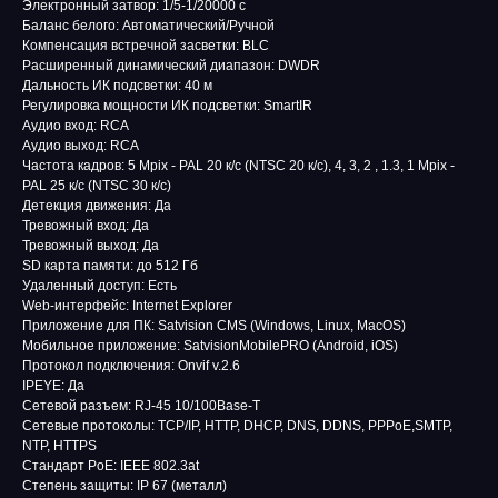
Электронный затвор: 1/5-1/20000 c
Баланс белого: Автоматический/Ручной
Компенсация встречной засветки: BLC
Расширенный динамический диапазон: DWDR
Дальность ИК подсветки: 40 м
Регулировка мощности ИК подсветки: SmartIR
Аудио вход: RCA
Аудио выход: RCA
Частота кадров: 5 Mpix - PAL 20 к/с (NTSC 20 к/с), 4, 3, 2 , 1.3, 1 Mpix -
PAL 25 к/с (NTSC 30 к/с)
Детекция движения: Да
Тревожный вход: Да
Тревожный выход: Да
SD карта памяти: до 512 Гб
Удаленный доступ: Есть
Web-интерфейс: Internet Explorer
Приложение для ПК: Satvision CMS (Windows, Linux, MacOS)
Мобильное приложение: SatvisionMobilePRO (Android, iOS)
Протокол подключения: Onvif v.2.6
IPEYE: Да
Сетевой разъем: RJ-45 10/100Base-T
Сетевые протоколы: TCP/IP, HTTP, DHCP, DNS, DDNS, PPPoE,SMTP,
NTP, HTTPS
Стандарт PoE: IEEE 802.3at
Степень защиты: IP 67 (металл)