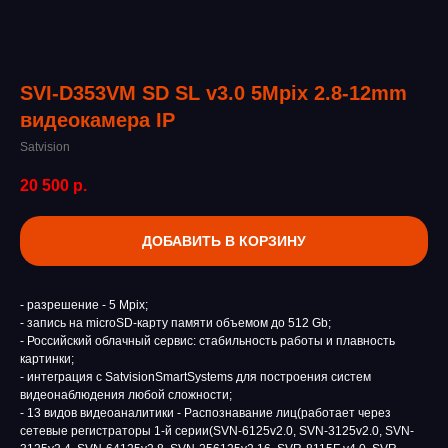
SVI-D353VM SD SL v3.0 5Mpix 2.8-12mm
видеокамера IP
Satvision
20 500
р.
ДОБАВИТЬ В КОРЗИНУ
- разрешение - 5 Mpix;
- запись на microSD-карту памяти объемом до 512 Gb;
- Российский облачный сервис: стабильность работы и плавность
картинки;
- интеграция с SatvisionSmartSystems для построения систем
видеонаблюдения любой сложности;
- 13 видов видеоаналитики - Распознавание лиц(работает через
сетевые регистраторы 1-й серии(SVN-6125v2.0, SVN-3125v2.0, SVN-