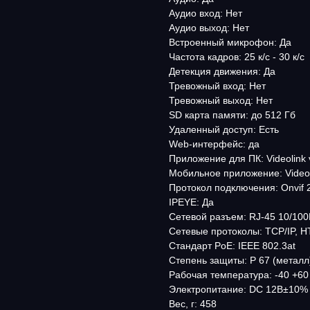
Аудио вход: Нет
Аудио выход: Нет
Встроенный микрофон: Да
Частота кадров: 25 к/с - 30 к/с
Детекция движения: Да
Тревожный вход: Нет
Тревожный выход: Нет
SD карта памяти: до 512 Гб
Удаленный доступ: Есть
Web-интерфейс: да
Приложение для ПК: Videolink 
Мобильное приложение: Video
Протокол подключения: Onvif 
IPEYE: Да
Сетевой разъем: RJ-45 10/10
Сетевые протоколы: TCP/IP, 
Стандарт PoE: IEEE 802.3at
Степень защиты: P 67 (металл
Рабочая температура: -40 +60
Электропитание: DC 12B±10% 
Вес, г: 458