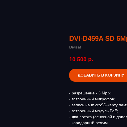
DVI-D459A SD 5M
Divisat
10 500
р.
ДОБАВИТЬ В КОРЗИНУ
- разрешение - 5 Mpix;
- встроенный микрофон;
- запись на microSD-карту па
- встроенный модуль PoE;
- два потока (основной и допо
- коридорный режим