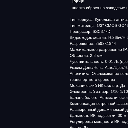
- IPEYE
- кнопка сброса на заводсвие 
Тип корпуса: Купольная анти
Тип матрицы: 1/3'' CMOS GC4
Процессор: SSC377D
Видеокодек сжатия: H.265+/H
Разрешение: 2592×1944
Максимальное разрешение IP:
Объектив: 2.8 мм
Чувствительность: 0.01 Лк (цвет
Режим День/Ночь: Авто/Цвет/Ч
Аналитика: Отслеживание вел
транспортного средства
Механический ИК фильтр: Да
Электронный затвор: 1/10-1/10
Баланс белого: Автоматически
Компенсация встречной засвет
Расширенный динамический 
Дальность ИК подсветки: 30 м
Регулировка мощности ИК подс
Аудио: Да