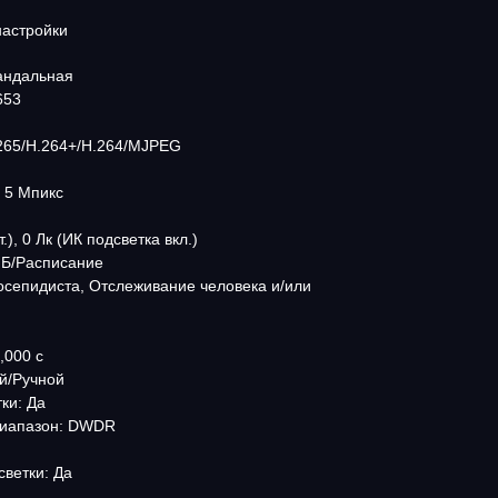
настройки
вандальная
653
.265/H.264+/H.264/MJPEG
 5 Мпикс
.), 0 Лк (ИК подсветка вкл.)
.Б/Расписание
осепидиста, Отслеживание человека и/или
,000 с
й/Ручной
ки: Да
диапазон: DWDR
ветки: Да