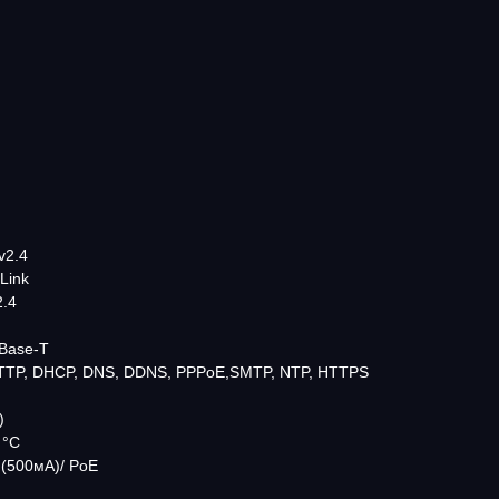
v2.4
Link
2.4
0Base-T
HTTP, DHCP, DNS, DDNS, PPPoE,SMTP, NTP, HTTPS
)
 °C
(500мА)/ PoE