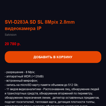
SVI-D283A SD SL 8Mpix 2.8mm
видеокамера IP
Satvision
20 780
р.
ДОБАВИТЬ В КОРЗИНУ
- разрешение - 8 Mpix;
- аппаратный WDR (>120dB)
- встроенный микрофон;
- запись на microSD-карту памяти объемом до 512 Gb;
- 11 видов видеоаналитики - Распознавание лиц, обнаружение людей
и транспортных средств, обнаружение вторжений по периметру,
обнаружение пересечения линии, детектор оставленных предметов,
подсчет посетителей, тепловая карта, детекция плотности толпы,