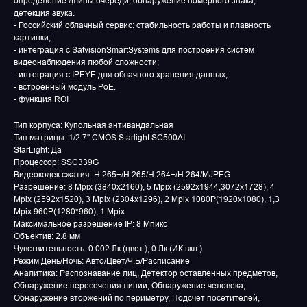
определение длины очереди, обнаружение номерного знака,
детекция звука.
- Российский облачный сервис: стабильность работы и плавность
картинки;
- интеграция с SatvisionSmartSystems для построения систем
видеонаблюдения любой сложности;
- интеграция с IPEYE для облачного хранения данных;
- встроенный модуль PoE.
- функция ROI
Тип корпуса: Купольная антивандальная
Тип матрицы: 1/2.7" CMOS Starlight SC500AI
StarLight: Да
Процессор: SSC339G
Видеокодек сжатия: H.265+/H.265/H.264+/H.264/MJPEG
Разрешение: 8 Mpix (3840x2160), 5 Mpix (2592x1944,3072x1728), 4
Mpix (2592x1520), 3 Mpix (2304x1296), 2 Mpix 1080P(1920x1080), 1,3
Mpix 960P(1280*960), 1 Mpix
Максимальное разрешение IP: 8 Мпикс
Объектив: 2.8 мм
Чувствительность: 0.002 Лк (цвет.), 0 Лк (ИК вкл.)
Режим День/Ночь: Авто/Цвет/Ч.Б/Расписание
Аналитика: Распознавание лиц, Детектор оставленных предметов,
Обнаружение пересечения линии, Обнаружение человека,
Обнаружение вторжений по периметру, Подсчет посетителей,