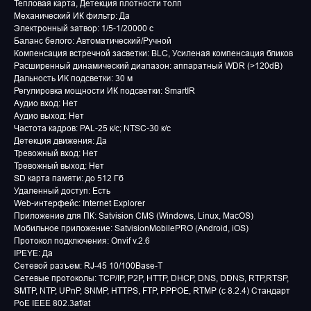
Тепловая карта, Детекция плотности толп
Механический ИК фильтр: Да
Электронный затвор: 1/5-1/20000 c
Баланс белого: Автоматический/Ручной
Компенсация встречной засветки: BLC, Усиленая компенсация бликов
Расширенный динамический диапазон: аппаратный WDR (>120dB)
Дальность ИК подсветки: 30 м
Регулировка мощности ИК подсветки: SmartIR
Аудио вход: Нет
Аудио выход: Нет
Частота кадров: PAL-25 к/с; NTSC-30 к/с
Детекция движения: Да
Тревожный вход: Нет
Тревожный выход: Нет
SD карта памяти: до 512 Гб
Удаленный доступ: Есть
Web-интерфейс: Internet Explorer
Приложение для ПК: Satvision CMS (Windows, Linux, MacOS)
Мобильное приложение: SatvisionMobilePRO (Android, iOS)
Протокол подключения: Onvif v.2.6
IPEYE: Да
Сетевой разъем: RJ-45 10/100Base-T
Сетевые протоколы: TCP/IP, P2P, HTTP, DHCP, DNS, DDNS, RTP,RTSP,
SMTP, NTP, UPnP, SNMP, HTTPS, FTP, PPPOE, RTMP (c 8.2.4) Стандарт
PoE IEEE 802.3af/at