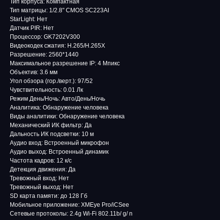
Тип корпуса: Компактная
Тип матрицы: 1/2.8" CMOS SC223AI
StarLight: Нет
Датчик PIR: Нет
Процессор: GK7202V300
Видеокодек сжатия: H.265/H.265X
Разрешение: 2560*1440
Максимальное разрешение IP: 4 Мпикс
Объектив: 3.6 мм
Угол обзора (гор./верт.): 97/52
Чувствительность: 0.01 Лк
Режим День/Ночь: Авто/День/Ночь
Аналитика: Обнаружение человека
Виды аналитики: Обнаружение человека
Механический ИК фильтр: Да
Дальность ИК подсветки: 10 м
Аудио вход: Встроенный микрофон
Аудио выход: Встроенный динамик
Частота кадров: 12 к/с
Детекция движения: Да
Тревожный вход: Нет
Тревожный выход: Нет
SD карта памяти: до 128 Гб
Мобильное приложение: XMEye Pro/iCSee
Сетевые протоколы: 2.4g Wi-Fi 802.11b/ g/ n