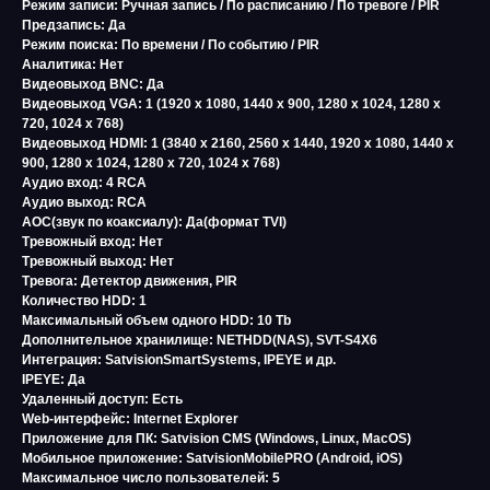
Режим записи: Ручная запись / По расписанию / По тревоге / PIR
Предзапись: Да
Режим поиска: По времени / По событию / PIR
Аналитика: Нет
Видеовыход BNC: Да
Видеовыход VGA: 1 (1920 x 1080, 1440 x 900, 1280 x 1024, 1280 x
720, 1024 x 768)
Видеовыход HDMI: 1 (3840 x 2160, 2560 x 1440, 1920 x 1080, 1440 x
900, 1280 x 1024, 1280 x 720, 1024 x 768)
Аудио вход: 4 RCA
Аудио выход: RCA
AOC(звук по коаксиалу): Да(формат TVI)
Тревожный вход: Нет
Тревожный выход: Нет
Тревога: Детектор движения, PIR
Количество HDD: 1
Максимальный объем одного HDD: 10 Tb
Дополнительное хранилище: NETHDD(NAS), SVT-S4X6
Интеграция: SatvisionSmartSystems, IPEYE и др.
IPEYE: Да
Удаленный доступ: Есть
Web-интерфейс: Internet Explorer
Приложение для ПК: Satvision CMS (Windows, Linux, MacOS)
Мобильное приложение: SatvisionMobilePRO (Android, iOS)
Максимальное число пользователей: 5