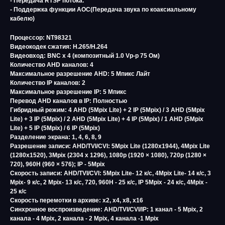
- Передача RTSP потока.
- Поддержка функции АОС(Передача звука по коаксиальному
кабелю)
Процессор: NT98321
Видеокодек сжатия: H.265/H.264
Видеовход: BNC x 4 (композитный 1.0 Vp-p 75 Ом)
Количество AHD каналов: 4
Максимальное разрешение AHD: 5 Мпикс Лайт
Количество IP каналов: 2
Максимальное разрешение IP: 5 Мпикс
Перевод AHD каналов в IP: Полностью
Гибридный режим: 4 AHD (5Mpix Lite) + 2 IP (5Mpix) / 3 AHD (5Mpix
Lite) + 3 IP (5Mpix) / 2 AHD (5Mpix Lite) + 4 IP (5Mpix) / 1 AHD (5Mpix
Lite) + 5 IP (5Mpix) / 6 IP (5Mpix)
Разделение экрана: 1, 4, 6, 8, 9
Разрешение записи: AHD/TVI/CVI: 5Mpix Lite (1280х1944), 4Mpix Lite
(1280х1520), 3Mpix (2304 x 1296), 1080p (1920 × 1080), 720p (1280 ×
720), 960H (960 × 576); IP - 5Mpix
Скорость записи: AHD/TVI/CVI: 5Mpix Lite- 12 к/с, 4Mpix Lite- 14 к/с, 3
Mpix- 9 к/с, 2 Mpix- 13 к/с, 720, 960H - 25 к/с, IP 5Mpix - 24 к/с, 4Mpix -
25 к/с
Скорость перемотки в архиве: x2, x4, x8, x16
Синхронное воспроизведение: AHD/TVI/CVI/IP: 1 канал - 5 Mpix, 2
канала - 4 Mpix, 2 канала - 2 Mpix, 4 канала -1 Mpix