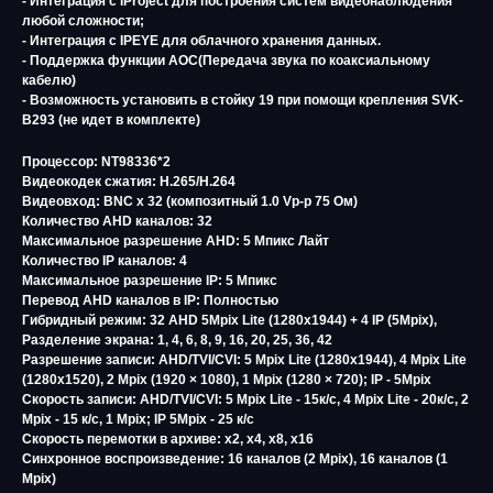
- Интеграция с IProject для построения систем видеонаблюдения
любой сложности;
- Интеграция с IPEYE для облачного хранения данных.
- Поддержка функции АОС(Передача звука по коаксиальному
кабелю)
- Возможность установить в стойку 19 при помощи крепления SVK-
B293 (не идет в комплекте)
Процессор: NT98336*2
Видеокодек сжатия: H.265/H.264
Видеовход: BNC х 32 (композитный 1.0 Vp-p 75 Ом)
Количество AHD каналов: 32
Максимальное разрешение AHD: 5 Мпикс Лайт
Количество IP каналов: 4
Максимальное разрешение IP: 5 Мпикс
Перевод AHD каналов в IP: Полностью
Гибридный режим: 32 AHD 5Mpix Lite (1280х1944) + 4 IP (5Mpix),
Разделение экрана: 1, 4, 6, 8, 9, 16, 20, 25, 36, 42
Разрешение записи: AHD/TVI/CVI: 5 Mpix Lite (1280х1944), 4 Mpix Lite
(1280х1520), 2 Mpix (1920 × 1080), 1 Mpix (1280 × 720); IP - 5Mpix
Скорость записи: AHD/TVI/CVI: 5 Mpix Lite - 15к/с, 4 Mpix Lite - 20к/с, 2
Mpix - 15 к/с, 1 Mpix; IP 5Mpix - 25 к/с
Скорость перемотки в архиве: x2, x4, x8, x16
Синхронное воспроизведение: 16 каналов (2 Mpix), 16 каналов (1
Mpix)