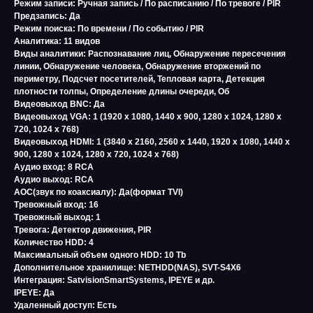
Режим записи: Ручная запись / По расписанию / По тревоге / PIR
Предзапись: Да
Режим поиска: По времени / По событию / PIR
Аналитика: 11 видов
Виды аналитики: Распознавание лиц, Обнаружение пересечения
линии, Обнаружение человека, Обнаружение вторжений по
периметру, Подсчет посетителей, Тепловая карта, Детекция
плотности толпы, Определение длины очереди, Об
Видеовыход BNC: Да
Видеовыход VGA: 1 (1920 x 1080, 1440 x 900, 1280 x 1024, 1280 x
720, 1024 x 768)
Видеовыход HDMI: 1 (3840 x 2160, 2560 x 1440, 1920 x 1080, 1440 x
900, 1280 x 1024, 1280 x 720, 1024 x 768)
Аудио вход: 8 RCA
Аудио выход: RCA
AOC(звук по коаксиалу): Да(формат TVI)
Тревожный вход: 16
Тревожный выход: 1
Тревога: Детектор движения, PIR
Количество HDD: 4
Максимальный объем одного HDD: 10 Tb
Дополнительное хранилище: NETHDD(NAS), SVT-S4X6
Интеграция: SatvisionSmartSystems, IPEYE и др.
IPEYE: Да
Удаленный доступ: Есть