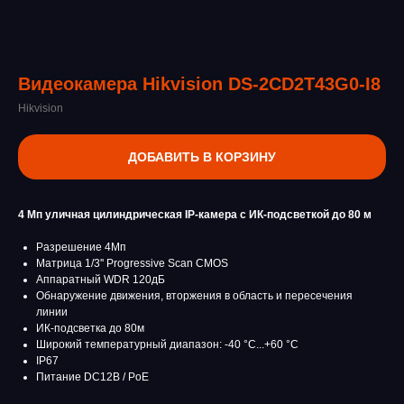
Видеокамера Hikvision DS-2CD2T43G0-I8
Hikvision
ДОБАВИТЬ В КОРЗИНУ
4 Мп уличная цилиндрическая IP-камера с ИК-подсветкой до 80 м
Разрешение 4Мп
Матрица 1/3'' Progressive Scan CMOS
Аппаратный WDR 120дБ
Обнаружение движения, вторжения в область и пересечения
линии
ИК-подсветка до 80м
Широкий температурный диапазон: -40 °C...+60 °C
IP67
Питание DC12В / PoE