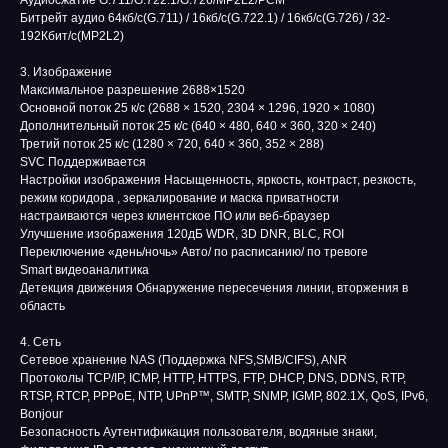
Аудиосжатие G.711/G.722.1/G.726/MP2L2/PCM
Битрейт аудио 64кб/с(G.711) / 16кб/с(G.722.1) / 16кб/с(G.726) / 32-
192Кбит/с(MP2L2)
3. Изображение
Максимальное разрешение 2688×1520
Основной поток 25 к/с (2688 × 1520, 2304 × 1296, 1920 × 1080)
Дополнительный поток 25 к/с (640 × 480, 640 × 360, 320 × 240)
Третий поток 25 к/с (1280 × 720, 640 × 360, 352 × 288)
SVC Поддерживается
Настройки изображения Насыщенность, яркость, контраст, резкость,
режим коридора , зеркалирование и маска приватности
настраиваются через клиентское ПО или веб-браузер
Улучшение изображения 120дБ WDR, 3D DNR, BLC, ROI
Переключение «день/ночь» Авто/ по расписанию/ по тревоге
Smart видеоаналитика
Детекция движения Обнаружение пересечения линии, вторжения в
область
4. Сеть
Сетевое хранение NAS (Поддержка NFS,SMB/CIFS), ANR
Протоколы TCP/IP, ICMP, HTTP, HTTPS, FTP, DHCP, DNS, DDNS, RTP,
RTSP, RTCP, PPPoE, NTP, UPnP™, SMTP, SNMP, IGMP, 802.1X, QoS, IPv6,
Bonjour
Безопасность Аутентификация пользователя, водяные знаки,