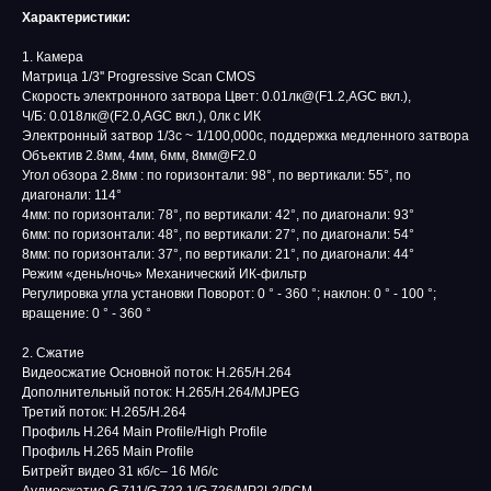
Характеристики:
1. Камера
Матрица 1/3'' Progressive Scan CMOS
Скорость электронного затвора Цвет: 0.01лк@(F1.2,AGC вкл.),
Ч/Б: 0.018лк@(F2.0,AGC вкл.), 0лк с ИК
Электронный затвор 1/3с ~ 1/100,000с, поддержка медленного затвора
Объектив 2.8мм, 4мм, 6мм, 8мм@F2.0
Угол обзора 2.8мм : по горизонтали: 98°, по вертикали: 55°, по
диагонали: 114°
4мм: по горизонтали: 78°, по вертикали: 42°, по диагонали: 93°
6мм: по горизонтали: 48°, по вертикали: 27°, по диагонали: 54°
8мм: по горизонтали: 37°, по вертикали: 21°, по диагонали: 44°
Режим «день/ночь» Механический ИК-фильтр
Регулировка угла установки Поворот: 0 ° - 360 °; наклон: 0 ° - 100 °;
вращение: 0 ° - 360 °
2. Сжатие
Видеосжатие Основной поток: H.265/H.264
Дополнительный поток: H.265/H.264/MJPEG
Третий поток: H.265/H.264
Профиль H.264 Main Profile/High Profile
Профиль H.265 Main Profile
Битрейт видео 31 кб/с– 16 Мб/с