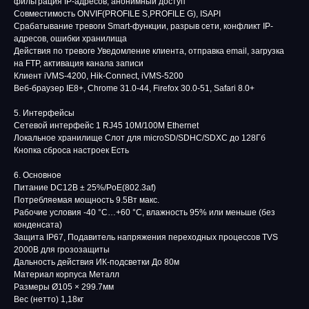
фильтрация IP-адресов, анонимный доступ
Совместимость ONVIF(PROFILE S,PROFILE G), ISAPI
Срабатывание тревоги Smart-функции, разрыв сети, конфликт IP-
адресов, ошибки хранилища
Действия по тревоге Уведомление клиента, отправка email, загрузка
на FTP, активация канала записи
Клиент iVMS-4200, Hik-Connect, iVMS-5200
Веб-браузер IE8+, Chrome 31.0-44, Firefox 30.0-51, Safari 8.0+
5. Интерфейсы
Сетевой интерфейс 1 RJ45 10M/100M Ethernet
Локальное хранилище Слот для microSD/SDHC/SDXC до 128Гб
Кнопка сброса настроек Есть
6. Основное
Питание DC12В ± 25%/PoE(802.3af)
Потребляемая мощность 9.5Вт макс.
Рабочие условия -40 °C…+60 °C, влажность 95% или меньше (без
конденсата)
Защита IP67, Подавитель напряжения переходных процессов TVS
2000В для грозозащиты
Дальность действия ИК-подсветки До 80м
Материал корпуса Металл
Размеры Ø105 × 299.7мм
Вес (нетто) 1,18кг