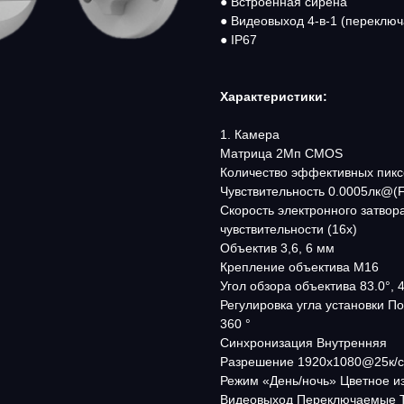
● Встроенная сирена
● Видеовыход 4-в-1 (переклю
● IP67
Характеристики:
1. Камера
Матрица 2Мп CMOS
Количество эффективных пикс
Чувствительность 0.0005лк@(F
Скорость электронного затвора
чувствительности (16х)
Объектив 3,6, 6 мм
Крепление объектива М16
Угол обзора объектива 83.0°, 44
Регулировка угла установки Пово
360 °
Синхронизация Внутренняя
Разрешение 1920x1080@25к/с
Режим «День/ночь» Цветное и
Видеовыход Переключаемые 