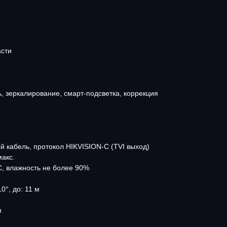
асти
ь, зеркалирование, смарт-подсветка, коррекция
 кабель, протокол HIKVISION-C (TVI выход)
акс.
С, влажность не более 90%
0°, до: 11 м
м