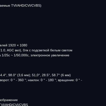
чаемые TVI/AHD/CVI/CVBS)
елей 1920 × 1080
1.0, AGC вкл), 0лк с подсветкой белым светом
 1/25с ~ 1/50,000с, электронное увеличение
.4°, 98.0° (3,6 мм); 51,0°, 28.5°, 58.7° (6 мм)
рот: 0 ° - 360 °; наклон: 0 ° - 180 °; вращение: 0 ° -
зображение
TVI/AHD/CVI/CVBS