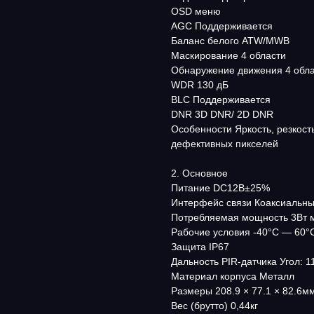
OSD меню
AGC Поддерживается
Баланс белого ATW/MWB
Маскирование 4 области
Обнаружение движения 4 обл
WDR 130 дБ
BLC Поддерживается
DNR 3D DNR/ 2D DNR
Особенности Яркость, резкост
дефективных пикселей
2. Основное
Питание DC12В±25%
Интерфейс связи Коаксиальный
Потребляемая мощность 3Вт м
Рабочие условия -40°С — 60°
Защита IP67
Дальность PIR-датчика Угол: 11
Материал корпуса Металл
Размеры 208.9 × 77.1 × 82.6м
Вес (брутто) 0,44кг